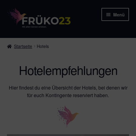
Zur
Zum
Menü
Navigation
Inhalt
springen
springen
Startseite
Startseite
Hotels
Team
Hotelempfehlungen
Sponsoren
Programm
Hier findest du eine Übersicht der Hotels, bei denen wir
für euch Kontingente reserviert haben.
WJ-Wetzlar
Hotels
Stuff-Shop