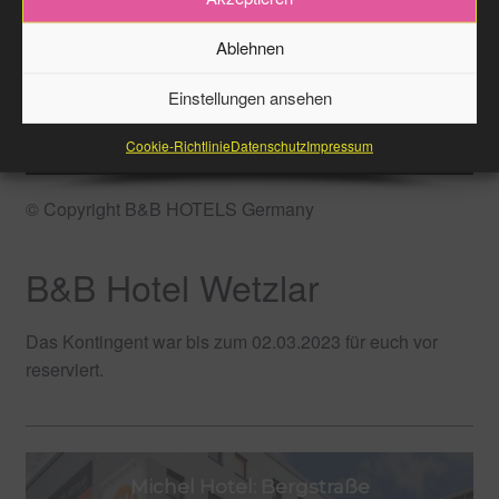
Ablehnen
Einstellungen ansehen
Cookie-Richtlinie
Datenschutz
Impressum
© Copyright B&B HOTELS Germany
B&B Hotel Wetzlar
Das Kontingent war bis zum 02.03.2023 für euch vor
reserviert.
Michel Hotel: Rezeption