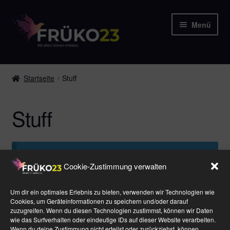
Zur
Zum
Menü
Navigation
Inhalt
springen
springen
Startseite
Startseite
Stuff
Team
Stuff
Sponsoren
Programm
Es wurden keine Produkte gefunden, die
Cookie-Zustimmung verwalten
deiner Auswahl entsprechen.
WJ-Wetzlar
Um dir ein optimales Erlebnis zu bieten, verwenden wir Technologien wie
Hotels
Cookies, um Geräteinformationen zu speichern und/oder darauf
zuzugreifen. Wenn du diesen Technologien zustimmst, können wir Daten
wie das Surfverhalten oder eindeutige IDs auf dieser Website verarbeiten.
Datenschutz
Stuff-Shop
Wenn du deine Zustimmung nicht erteilst oder zurückziehst, können